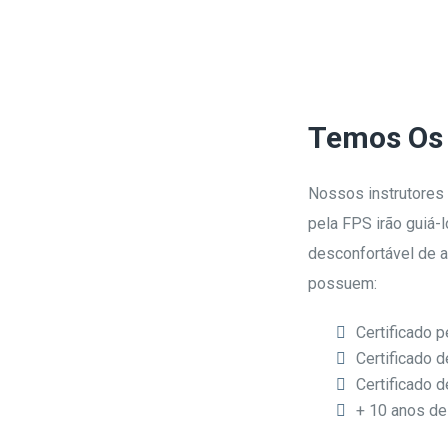
Missão
Sobre Nós
A nossa Equipa
Contactos
Temos Os 
Nossos instrutores 
pela FPS irão guiá-
desconfortável de a
possuem:
Certificado 
Certificado 
Certificado 
+ 10 anos de