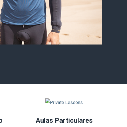
ourenço Katzenstein
URF INSTRUCTOR
FUNDADOR
o
Aulas Particulares