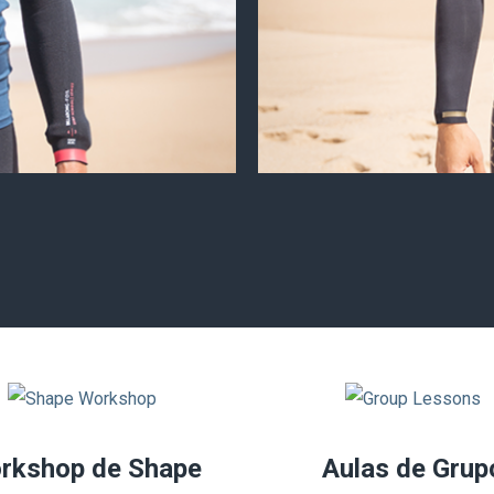
hio
L
S
rkshop de Shape
Aulas de Grup